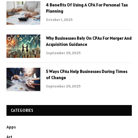
4 Benefits Of Using A CPA For Personal Tax
Planning
October 1, 2025
Why Businesses Rely On CPAs For Merger And
Acquisition Guidance
September 29, 2025
5 Ways CPAs Help Businesses During Times
of Change
September 29, 2025
CATEGORIES
Apps
Art