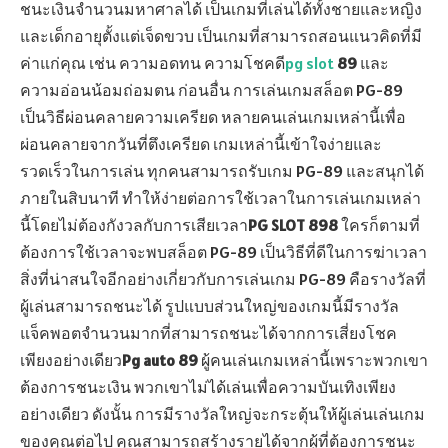
ชนะเงินจำนวนมหาศาลได้ เป็นเกมที่เล่นได้ทั้งชายและหญิง
และเด็กอายุตั้งแต่เจ็ดขวบ เป็นเกมที่สามารถสอนแนวคิดที่มี
ค่าแก่คุณ เช่น ความอดทน ความโชคดี
pg slot
89
และ
ความอ่อนน้อมถ่อมตน ก่อนอื่น การเล่นเกมสล็อต PG-89
เป็นวิธีผ่อนคลายความเครียด หลายคนเล่นเกมเหล่านี้เพื่อ
ผ่อนคลายจากวันที่ตึงเครียด เกมเหล่านี้เข้าใจง่ายและ
รวดเร็วในการเล่น ทุกคนสามารถรับเกม PG-89 และสนุกได้
ภายในสิบนาที ทำให้ง่ายต่อการใช้เวลาในการเล่นเกมเหล่า
นี้โดยไม่ต้องกังวลกับการเสียเวลา
PG SLOT 898
ใครก็ตามที่
ต้องการใช้เวลาจะพบสล็อต PG-89 เป็นวิธีที่ดีในการฆ่าเวลา
สิ่งที่น่าสนใจอีกอย่างเกี่ยวกับการเล่นเกม PG-89 คือรางวัลที่
ผู้เล่นสามารถชนะได้ รูปแบบส่วนใหญ่ของเกมนี้มีรางวัล
แจ็คพอตจำนวนมากที่สามารถชนะได้จากการเสี่ยงโชค
เพียงอย่างเดียว
Pg auto 89
ผู้คนเล่นเกมเหล่านี้เพราะพวกเขา
ต้องการชนะเงิน พวกเขาไม่ได้เล่นเพื่อความบันเทิงเพียง
อย่างเดียว ดังนั้น การมีรางวัลใหญ่จะกระตุ้นให้ผู้เล่นเล่นเกม
ของคุณต่อไป คุณสามารถสร้างรายได้จากผู้ที่ต้องการชนะ