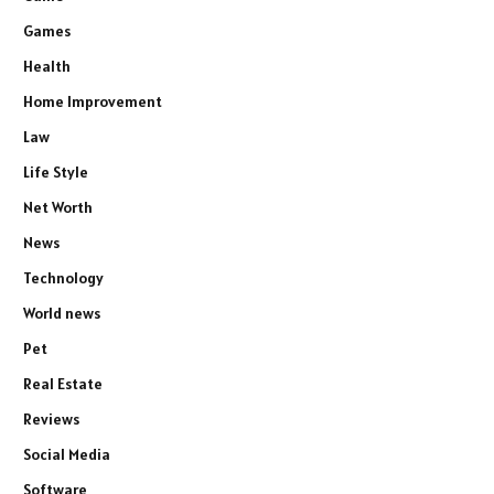
Games
Health
Home Improvement
Law
Life Style
Net Worth
News
Technology
World news
Pet
Real Estate
Reviews
Social Media
Software