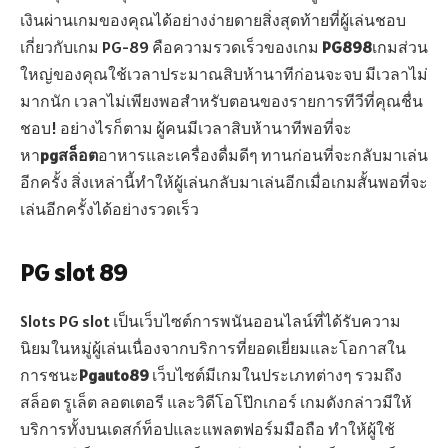
เงินผ่านเกมของคุณได้อย่างง่ายดายสิ่งสุดท้ายที่ผู้เล่นชอบ
เกี่ยวกับเกม PG-89 คือความรวดเร็วของเกม
PG898
เกมส่วน
ใหญ่ของคุณใช้เวลาประมาณสิบห้านาทีก่อนจะจบ มีเวลาไม่
มากนัก เวลาไม่เพียงพอสำหรับตอนของรายการทีวีที่คุณชื่น
ชอบ! อย่างไรก็ตาม ผู้คนมีเวลาสิบห้านาทีพอที่จะ
หา
pgสล็อต
อาหารและเครื่องดื่มดีๆ ทานก่อนที่จะกลับมาเล่น
อีกครั้ง สิ่งเหล่านี้ทำให้ผู้เล่นกลับมาเล่นอีกเมื่อเกมสั้นพอที่จะ
เล่นอีกครั้งได้อย่างรวดเร็ว
PG slot 89
Slots PG slot เป็นเว็บไซต์การพนันออนไลน์ที่ได้รับความ
นิยมในหมู่ผู้เล่นเนื่องจากบริการที่ยอดเยี่ยมและโอกาสใน
การชนะ
Pgauto89
เว็บไซต์มีเกมในประเภทต่างๆ รวมถึง
สล็อต รูเล็ต ลอตเตอรี และวิดีโอโป๊กเกอร์ เกมดังกล่าวมีให้
บริการทั้งบนเดสก์ท็อปและแพลตฟอร์มมือถือ ทำให้ผู้ใช้