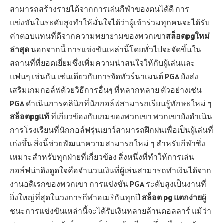
สามารถสร้างรายได้จากการเล่นกีฬาของตนได้ดี การ
แข่งขันในระดับสูงทำให้มั่นใจได้ว่าผู้เข้าร่วมทุกคนจะได้รับ
ค่าตอบแทนที่ดีจากความพยายามของพวกเขา
สล็อตpgใหม่
ล่าสุด
นอกจากนี้ การแข่งขันเหล่านี้โดยทั่วไปจะจัดขึ้นใน
สถานที่ที่ยอดเยี่ยมซึ่งเพิ่มความน่าสนใจให้กับผู้เล่นและ
แฟนๆ เช่นกัน เช่นเดียวกับการจัดทัวร์นาเมนต์ PGA ยังส่ง
เสริมเกมกอล์ฟด้วยวิธีการอื่นๆ ที่หลากหลาย ตัวอย่างเช่น
PGA ดำเนินการคลินิกที่นักกอล์ฟสามารถเรียนรู้ทักษะใหม่ ๆ
สล็อตpgแท้
ที่เกี่ยวข้องกับเกมของพวกเขา พวกเขายังดำเนิน
การโรงเรียนที่นักกอล์ฟรุ่นเยาว์สามารถฝึกฝนเพื่อเป็นผู้เล่นที่
เก่งขึ้น สิ่งนี้ช่วยพัฒนาความสามารถใหม่ ๆ สำหรับกีฬาซึ่ง
เหมาะสำหรับทุกฝ่ายที่เกี่ยวข้อง สิ่งหนึ่งที่ทำให้การเล่น
กอล์ฟน่าดึงดูดใจคือจำนวนเงินที่ผู้เล่นสามารถทำเงินได้จาก
งานอดิเรกของพวกเขา การแข่งขัน PGA ระดับสูงเป็นงานที่
ยิ่งใหญ่ที่สุดในวงการกีฬาอเมริกันทุกปี
สล็อต pg แตกง่าย
ผู้
ชนะการแข่งขันเหล่านี้จะได้รับเงินหลายล้านดอลลาร์ แม้ว่า