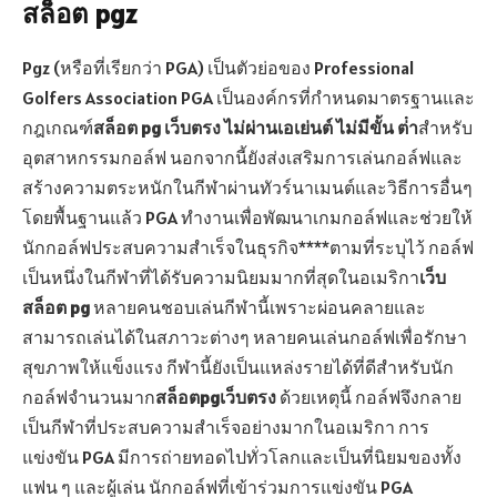
สล็อต pgz
Pgz (หรือที่เรียกว่า PGA) เป็นตัวย่อของ Professional
Golfers Association PGA เป็นองค์กรที่กำหนดมาตรฐานและ
กฎเกณฑ์
สล็อต pg เว็บตรง ไม่ผ่านเอเย่นต์ ไม่มีขั้น ต่ํา
สำหรับ
อุตสาหกรรมกอล์ฟ นอกจากนี้ยังส่งเสริมการเล่นกอล์ฟและ
สร้างความตระหนักในกีฬาผ่านทัวร์นาเมนต์และวิธีการอื่นๆ
โดยพื้นฐานแล้ว PGA ทำงานเพื่อพัฒนาเกมกอล์ฟและช่วยให้
นักกอล์ฟประสบความสำเร็จในธุรกิจ****ตามที่ระบุไว้ กอล์ฟ
เป็นหนึ่งในกีฬาที่ได้รับความนิยมมากที่สุดในอเมริกา
เว็บ
สล็อต pg
หลายคนชอบเล่นกีฬานี้เพราะผ่อนคลายและ
สามารถเล่นได้ในสภาวะต่างๆ หลายคนเล่นกอล์ฟเพื่อรักษา
สุขภาพให้แข็งแรง กีฬานี้ยังเป็นแหล่งรายได้ที่ดีสำหรับนัก
กอล์ฟจำนวนมาก
สล็อตpgเว็บตรง
ด้วยเหตุนี้ กอล์ฟจึงกลาย
เป็นกีฬาที่ประสบความสำเร็จอย่างมากในอเมริกา การ
แข่งขัน PGA มีการถ่ายทอดไปทั่วโลกและเป็นที่นิยมของทั้ง
แฟน ๆ และผู้เล่น นักกอล์ฟที่เข้าร่วมการแข่งขัน PGA