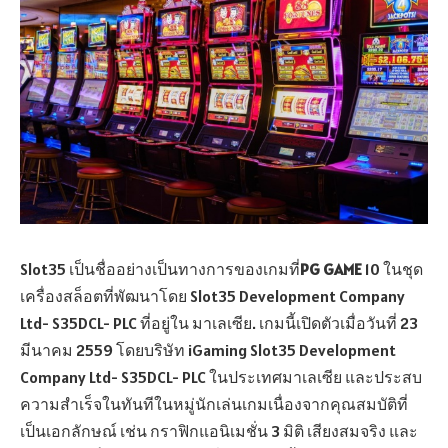
Slot35 เป็นชื่ออย่างเป็นทางการของเกมที่
PG GAME
10 ในชุด
เครื่องสล็อตที่พัฒนาโดย Slot35 Development Company
Ltd- S35DCL- ​​PLC ที่อยู่ใน มาเลเซีย. เกมนี้เปิดตัวเมื่อวันที่ 23
มีนาคม 2559 โดยบริษัท iGaming Slot35 Development
Company Ltd- S35DCL- ​​PLC ในประเทศมาเลเซีย และประสบ
ความสำเร็จในทันทีในหมู่นักเล่นเกมเนื่องจากคุณสมบัติที่
เป็นเอกลักษณ์ เช่น กราฟิกแอนิเมชั่น 3 มิติ เสียงสมจริง และ