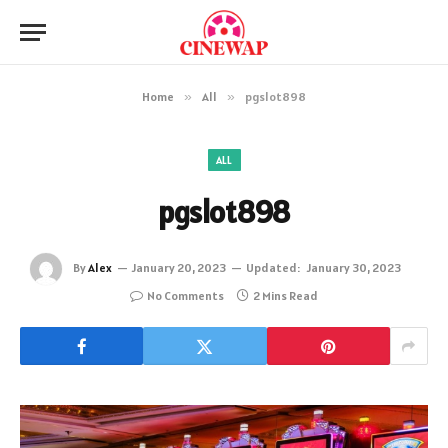
Home
»
All
»
pgslot898
ALL
pgslot898
By
Alex
January 20, 2023
Updated:
January 30, 2023
No Comments
2 Mins Read