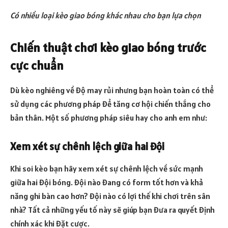
Có nhiều loại kèo giao bóng khác nhau cho bạn lựa chọn
Chiến thuật chơi kèo giao bóng trước
cực chuẩn
Dù kèo nghiêng về độ may rủi nhưng bạn hoàn toàn có thể
sử dụng các phương pháp để tăng cơ hội chiến thắng cho
bản thân. Một số phương pháp siêu hay cho anh em như:
Xem xét sự chênh lệch giữa hai đội
Khi soi kèo bạn hãy xem xét sự chênh lệch về sức mạnh
giữa hai đội bóng. Đội nào đang có form tốt hơn và khả
năng ghi bàn cao hơn? Đội nào có lợi thế khi chơi trên sân
nhà? Tất cả những yếu tố này sẽ giúp bạn đưa ra quyết định
chính xác khi đặt cược.