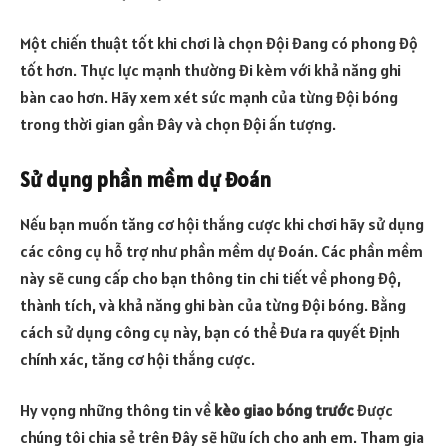
Một chiến thuật tốt khi chơi là chọn đội đang có phong độ
tốt hơn. Thực lực mạnh thường đi kèm với khả năng ghi
bàn cao hơn. Hãy xem xét sức mạnh của từng đội bóng
trong thời gian gần đây và chọn đội ấn tượng.
Sử dụng phần mềm dự đoán
Nếu bạn muốn tăng cơ hội thắng cược khi chơi hãy sử dụng
các công cụ hỗ trợ như phần mềm dự đoán. Các phần mềm
này sẽ cung cấp cho bạn thông tin chi tiết về phong độ,
thành tích, và khả năng ghi bàn của từng đội bóng. Bằng
cách sử dụng công cụ này, bạn có thể đưa ra quyết định
chính xác, tăng cơ hội thắng cược.
Hy vọng những thông tin về
kèo giao bóng trước
được
chúng tôi chia sẻ trên đây sẽ hữu ích cho anh em. Tham gia