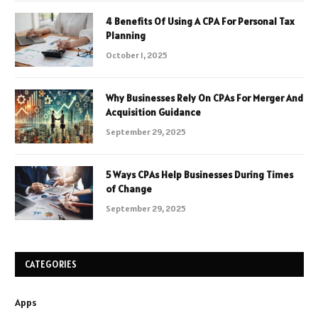
4 Benefits Of Using A CPA For Personal Tax
Planning
October 1, 2025
Why Businesses Rely On CPAs For Merger And
Acquisition Guidance
September 29, 2025
5 Ways CPAs Help Businesses During Times
of Change
September 29, 2025
CATEGORIES
Apps